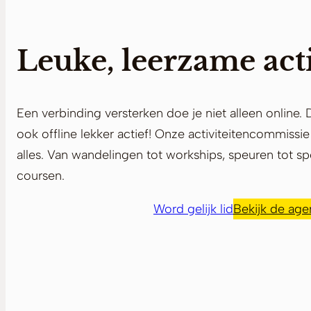
Leuke, leerzame acti
Een verbinding versterken doe je niet alleen online.
ook offline lekker actief! Onze activiteitencommissie
alles. Van wandelingen tot workships, speuren tot s
coursen.
Word gelijk lid
Bekijk de ag