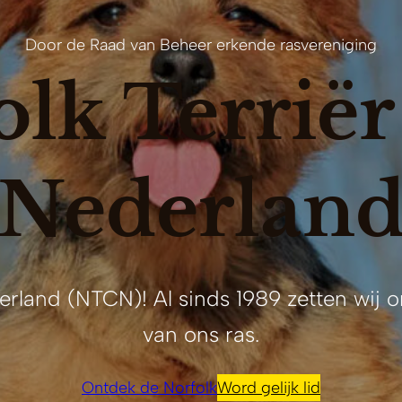
Door de Raad van Beheer erkende rasvereniging
olk Terriër
Nederlan
erland (NTCN)! Al sinds 1989 zetten wij o
van ons ras.
Ontdek de Norfolk
Word gelijk lid