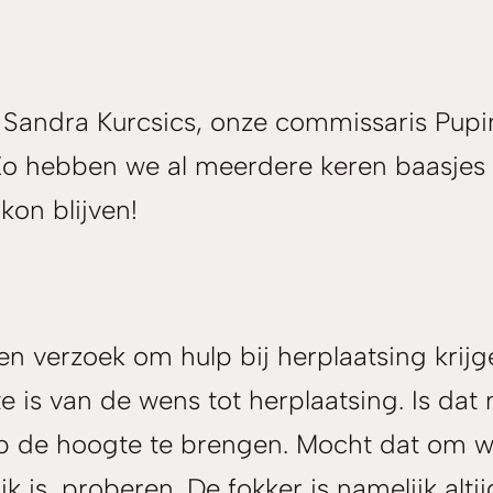
 Sandra Kurcsics, onze commissaris Pupi
 Zo hebben we al meerdere keren baasje
kon blijven!
n verzoek om hulp bij herplaatsing krijg
is van de wens tot herplaatsing. Is dat 
p de hoogte te brengen. Mocht dat om wa
jk is, proberen. De fokker is namelijk altij