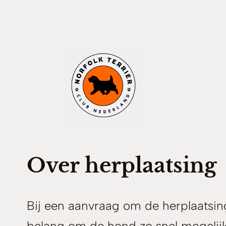
Ga
naar
de
inhoud
Over herplaatsing
Bij een aanvraag om de herplaatsing 
belang om de hond zo snel mogelijk 