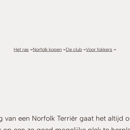
Het ras
Norfolk kopen
De club
Voor fokkers
van een Norfolk Terriër gaat het altijd o
op een zo goed mogelijke plek te herplaa