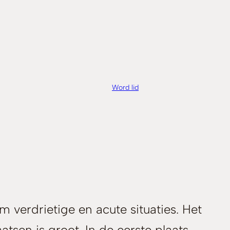
Word lid
m verdrietige en acute situaties. Het
tsen is groot. In de eerste plaats