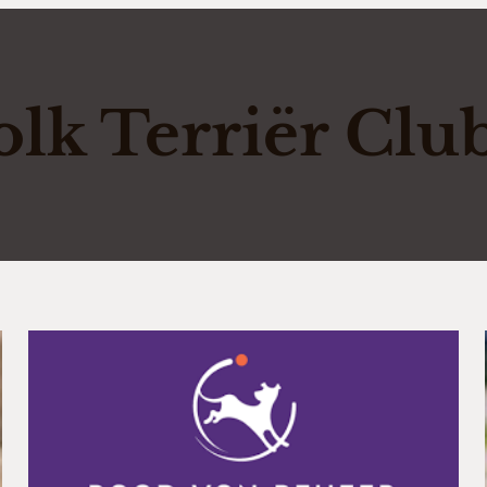
olk Terriër Clu