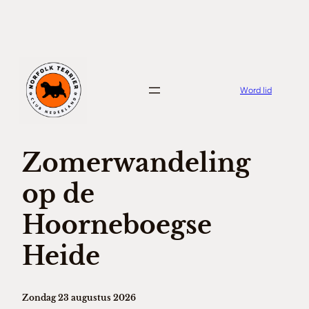
Ga
naar
de
inhoud
Word lid
Zomerwandeling
op de
Hoorneboegse
Heide
Zondag 23 augustus 2026